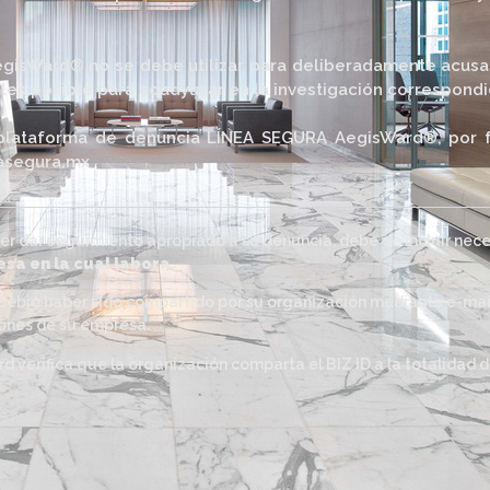
gisWard® no se debe utilizar para deliberadamente acusa
les posible para coadyuvar en la investigación correspondi
a plataforma de denuncia LÍNEA SEGURA AegisWard®, por f
easegura.mx
er dar seguimiento apropiado a su denuncia, debe de incluir nec
sa en la cual labora.
D debió haber sido compartido por su organización mediante e-mail
iones de su empresa.
d verifica que la organización comparta el BIZ ID a la totalidad 