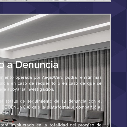
o a Denuncia
imiento operada por AegisWard podrá remitir más
uncia en caso de requerirlo o en caso de que se
ra apoyar la investigación.
el status de seguimiento de su denuncia con el
D DE DENUNCIA) que la plataforma le compartió al
ncia.
tará involucrado en la totalidad del proceso de