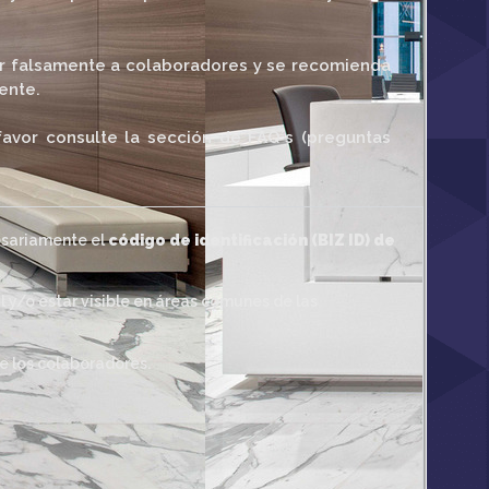
r falsamente a colaboradores y se recomienda
ente.
avor consulte la sección de FAQ´s (preguntas
esariamente el
código de identificación (BIZ ID) de
 y/o estar visible en áreas comunes de las
de los colaboradores.