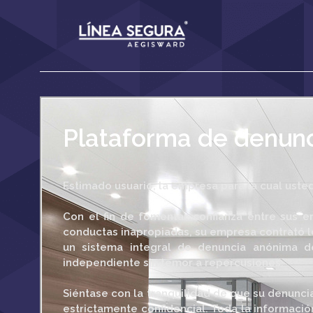
Plataforma de denu
Estimado usuario, la empresa para la cual usted
Con el fin de fomentar confianza entre sus em
conductas inapropiadas, su empresa contrató 
un sistema integral de denuncia anónima de
independiente sin temor a repercusiones.
Siéntase con la tranquilidad de que su denunc
estrictamente confidencial. Toda la informaci