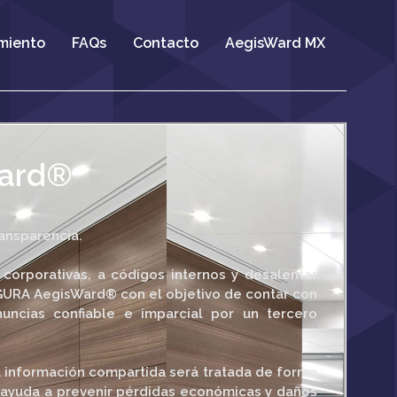
miento
FAQs
Contacto
AegisWard MX
Ward®
ransparencia.
 corporativas, a códigos internos y desalentar
GURA AegisWard® con el objetivo de contar con
uncias confiable e imparcial por un tercero
a información compartida será tratada de forma
y ayuda a prevenir pérdidas económicas y daños