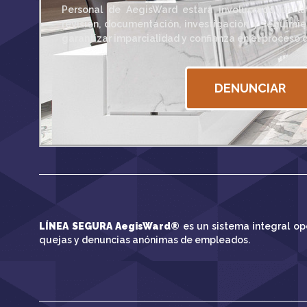
Personal de AegisWard estará involucrado en la
revisión, documentación, investigación y seguimie
garantizar imparcialidad y confianza en el proceso 
DENUNCIAR
LÍNEA SEGURA AegisWard
®
es un sistema integral o
quejas y denuncias anónimas de empleados.