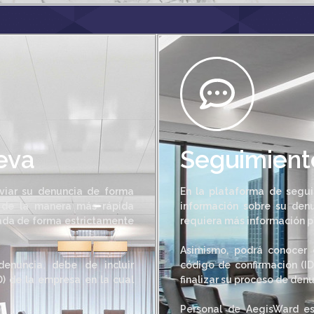
eva
Seguimient
viar su denuncia de forma
En la plataforma de segu
 de la manera más rápida
información sobre su den
tada de forma estrictamente
requiera más información pa
Asimismo, podrá conocer 
enuncia, debe de incluir
código de confirmación (I
D) de la empresa en la cual
finalizar su proceso de denu
Personal de AegisWard es