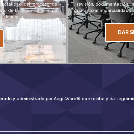
 totalidad del proceso de
revisión, documentación, i
nto de la denuncia a fin de
garantizar imparcialidad y 
de denuncia.
DAR S
perado y administrado por
AegisWard
®
que recibe y da seguimi