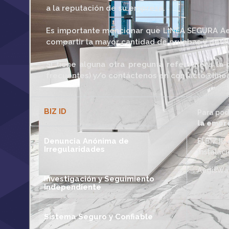
a la reputación de su empresa.
Es importante mencionar que LÍNEA SEGURA Ae
compartir la mayor cantidad de pruebas y detal
Si tiene alguna otra pregunta referente a l
frecuentes) y/o contáctenos en contacto@lin
BIZ ID
Para pod
la empre
Denuncia Anónima de
El BIZ I
Irregularidades
instalac
AegisWar
Investigación y Seguimiento
Independiente
Sistema Seguro y Confiable