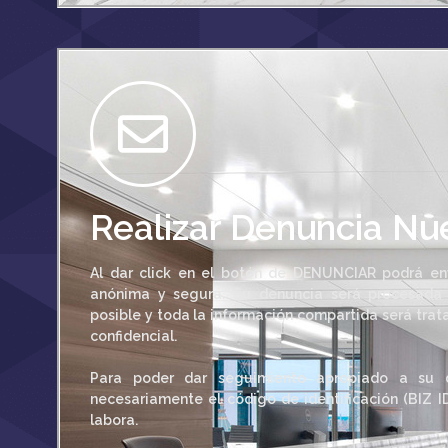
Realizar Denuncia Nu
Al dar click en el botón de DENUNCIAR podrá en
anónima y segura. Su denuncia será procesada
posible y toda la información compartida será tra
confidencial.
Para poder dar seguimiento apropiado a su d
necesariamente el código de identificación (BIZ I
labora.