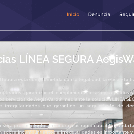
Inicio
Denuncia
Segui
ncias LÍNEA SEGURA Aegis
 labora está comprometida con la legalidad, la ética y la t
pleados, garantizar el cumplimiento a la ley, a políticas
los servicios de AegisWard® mediante la solución LÍNEA SE
 irregularidades que garantice un seguimiento de den
ia será procesada de la manera más rápida posible y toda l
ón sobre incumplimientos e irregularidades es importante 